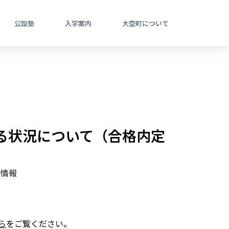
公設塾
入学案内
大空町について
る状況について（合格内定
試情報
ら
をご覧ください。