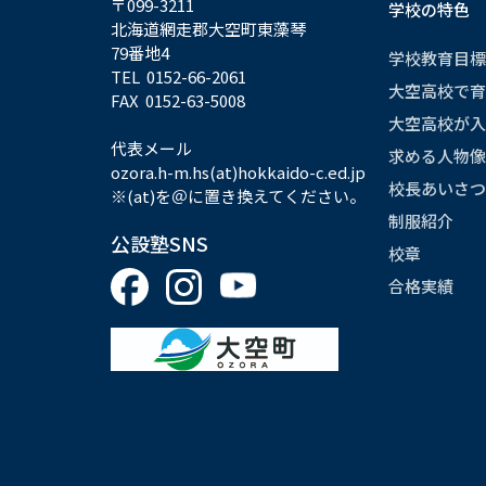
〒099-3211
学校の特色
北海道網走郡大空町東藻琴
79番地4
学校教育目標
TEL 0152-66-2061
大空高校で育
FAX 0152-63-5008
大空高校が入
代表メール
求める人物像
ozora.h-m.hs(at)hokkaido-c.ed.jp
校長あいさつ
※(at)を＠に置き換えてください。
制服紹介
公設塾SNS
校章
合格実績