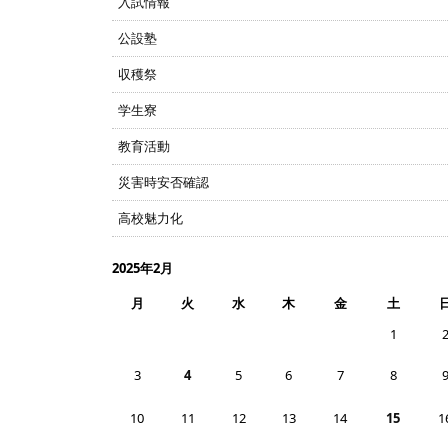
入試情報
公設塾
収穫祭
学生寮
教育活動
災害時安否確認
高校魅力化
2025年2月
月
火
水
木
金
土
1
3
4
5
6
7
8
10
11
12
13
14
15
1