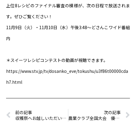
上位8レシピのファイナル審査の模様が、次の日程で放送されま
す。ぜひご覧ください！
11月9日（火）・11月10日（水）午後3:48～どさんこワイド番組
内
＊スイーツレシピコンテストの動画が視聴できます。
https://www.stv.jp/tv/dosanko_eve/tokushu/u3f86t00000cda
h7.html
前の記事
次の記事
収穫祭へお越しいただいたお客様への御礼とお詫び
農業クラブ全国大会 優秀賞受賞！