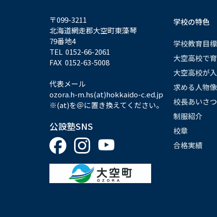
〒099-3211
学校の特色
北海道網走郡大空町東藻琴
79番地4
学校教育目標
TEL 0152-66-2061
大空高校で育
FAX 0152-63-5008
大空高校が入
代表メール
求める人物像
ozora.h-m.hs(at)hokkaido-c.ed.jp
校長あいさつ
※(at)を＠に置き換えてください。
制服紹介
公設塾SNS
校章
合格実績