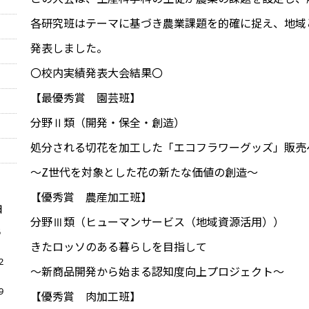
各研究班はテーマに基づき農業課題を的確に捉え、地域
発表しました。
〇校内実績発表大会結果〇
【最優秀賞 園芸班】
分野Ⅱ類（開発・保全・創造）
処分される切花を加工した「エコフラワーグッズ」販売
～Z世代を対象とした花の新たな価値の創造～
【優秀賞 農産加工班】
日
分野Ⅲ類（ヒューマンサービス（地域資源活用））
5
きたロッソのある暮らしを目指して
2
～新商品開発から始まる認知度向上プロジェクト～
9
【優秀賞 肉加工班】