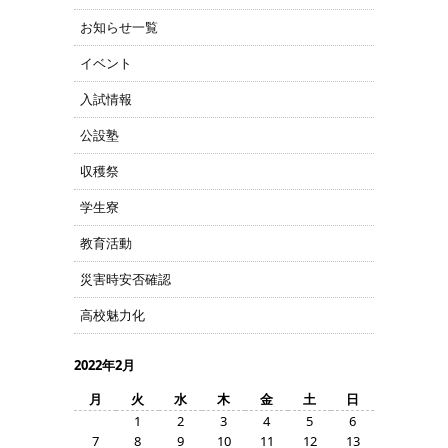
お知らせ一覧
イベント
入試情報
公設塾
収穫祭
学生寮
教育活動
災害時安否確認
高校魅力化
2022年2月
月
火
水
木
金
土
日
1
2
3
4
5
6
7
8
9
10
11
12
13