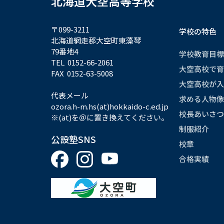
北海道大空高等学校
〒099-3211
学校の特色
北海道網走郡大空町東藻琴
79番地4
学校教育目標
TEL 0152-66-2061
大空高校で育
FAX 0152-63-5008
大空高校が入
代表メール
求める人物像
ozora.h-m.hs(at)hokkaido-c.ed.jp
校長あいさつ
※(at)を＠に置き換えてください。
制服紹介
公設塾SNS
校章
合格実績