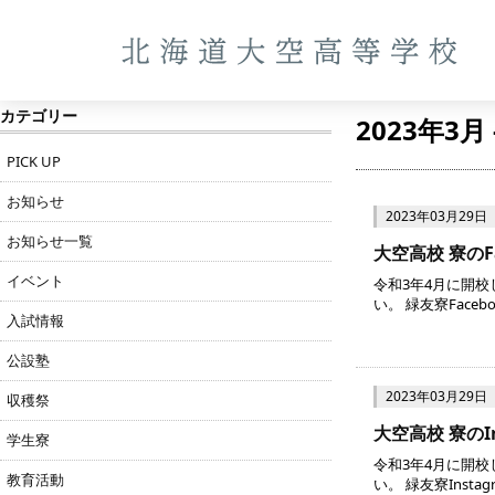
カテゴリー
2023年3月
PICK UP
お知らせ
2023年03月29日
お知らせ一覧
大空高校 寮のFa
イベント
令和3年4月に開校
い。 緑友寮Face
入試情報
公設塾
2023年03月29日
収穫祭
大空高校 寮のIn
学生寮
令和3年4月に開校
教育活動
い。 緑友寮Inst