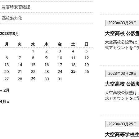
災害時安否確認
高校魅力化
2023年03月29日
大空高校 公設塾
2023年3月
大空高校公設塾は
月
火
水
木
金
土
日
式アカウントをご覧く
1
2
3
4
5
6
7
8
9
10
11
12
13
14
15
16
17
18
19
20
21
22
23
24
25
26
2023年03月29日
27
28
29
30
31
大空高校 公設塾の
« 2月
大空高校公設塾は、
式アカウントをご覧く
4月 »
2023年03月25日
大空高等学校