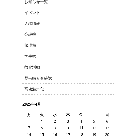
お知らせ一覧
イベント
入試情報
公設塾
収穫祭
学生寮
教育活動
災害時安否確認
高校魅力化
2025年4月
月
火
水
木
金
土
日
1
2
3
4
5
6
7
8
9
10
11
12
13
14
15
16
17
18
19
20